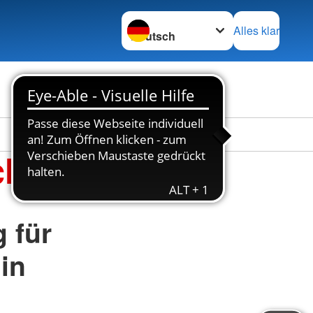
Sprache wechseln zu
Alles klar
Stellenbörse
Kontakt
cher
 für
in