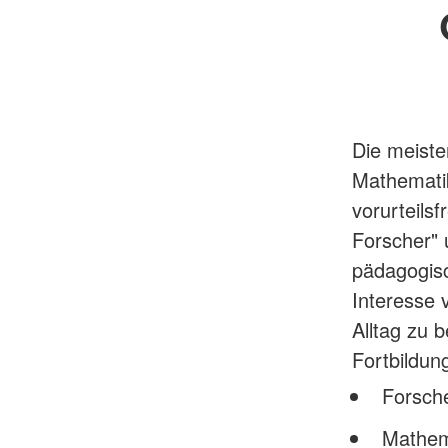
Die meiste
Mathematik
vorurteils
Forscher" 
pädagogisc
Interesse 
Alltag zu 
Fortbildun
Forsch
Mathem