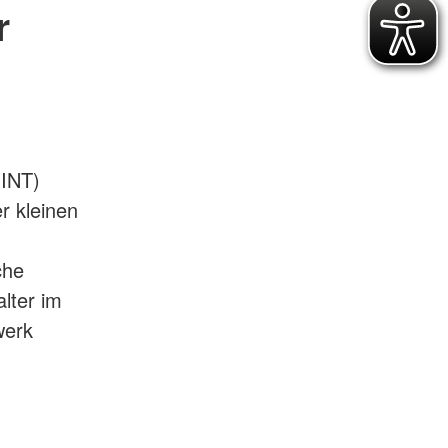
r
MINT)
r kleinen
che
lter im
werk