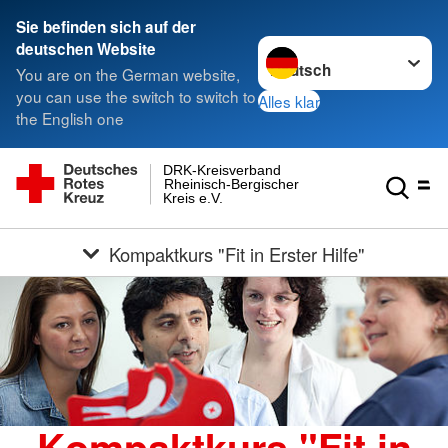
Sie befinden sich auf der
Sprache wechseln zu
deutschen Website
You are on the German website,
you can use the switch to switch to
Alles klar
the English one
DRK-Kreisverband
Rheinisch-Bergischer
Kreis e.V.
Kompaktkurs "Fit in Erster Hilfe"
Kompaktkurs "Fit in