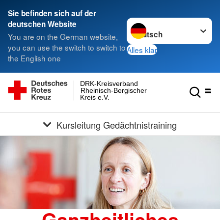
Sie befinden sich auf der
Sprache wechseln zu
deutschen Website
You are on the German website,
you can use the switch to switch to
Alles klar
the English one
DRK-Kreisverband
Rheinisch-Bergischer
Kreis e.V.
Kursleitung Gedächtnistraining
Ganzheitliches