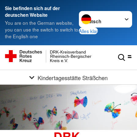
Sie befinden sich auf der
Sprache wechseln zu
deutschen Website
You are on the German website,
you can use the switch to switch to
Alles klar
the English one
DRK-Kreisverband
Rheinisch-Bergischer
Kreis e.V.
Kindertagesstätte Sträßchen
DRK-