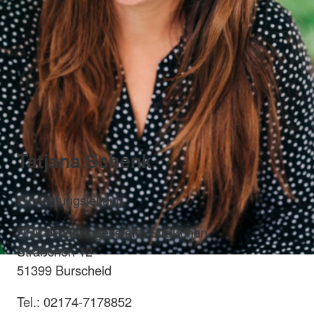
Tatjana Schenk
Einrichtungsleitung
DRK-Kindertagesstätte Sträßchen
Sträßchen 12
51399 Burscheid
Tel.: 02174-7178852