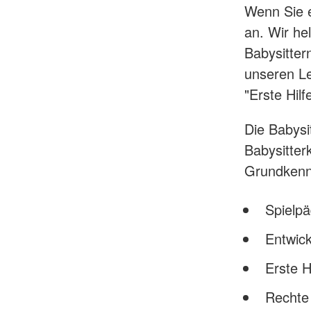
Wenn Sie e
an. Wir he
Babysitter
unseren Le
"Erste Hil
Die Babysi
Babysitter
Grundkennt
Spielpä
Entwic
Erste H
Rechte 