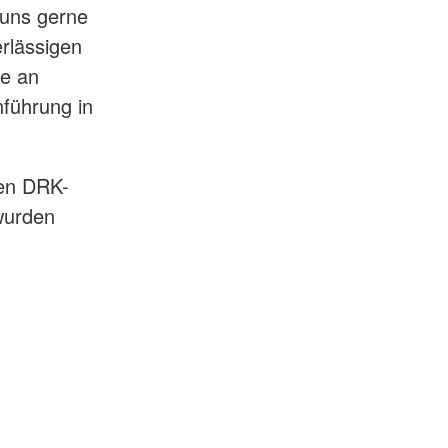
 uns gerne
rlässigen
ie an
führung in
den DRK-
 wurden