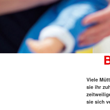
B
Viele Müt
sie ihr z
zeitweilig
sie sich 