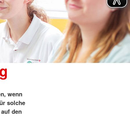
ng
en, wenn
ür solche
 auf den