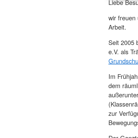
Liebe Besu
wir freuen
Arbeit.
Seit 2005 
e.V. als T
Grundschu
Im Frühjah
dem räumli
außerunter
(Klassenr
zur Verfüg
Bewegungs
Der Ganzta