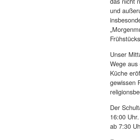
das nicht 
und außeru
insbesonde
„Morgenmuf
Frühstücks
Unser Mitt
Wege aus d
Küche eröf
gewissen R
religionsb
Der Schult
16:00 Uhr.
ab 7:30 Uh