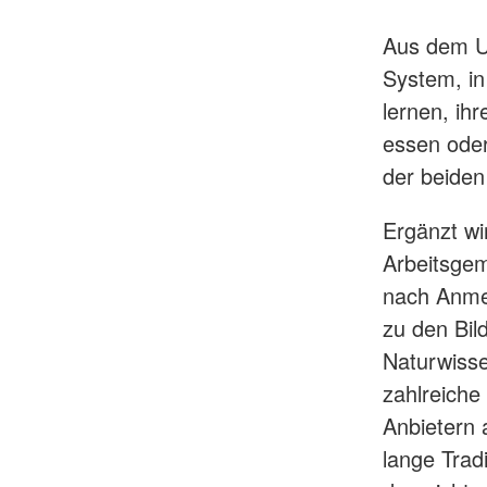
Aus dem Un
System, in
lernen, ih
essen oder
der beiden
Ergänzt wi
Arbeitsgeme
nach Anmel
zu den Bil
Naturwisse
zahlreiche
Anbietern 
lange Trad