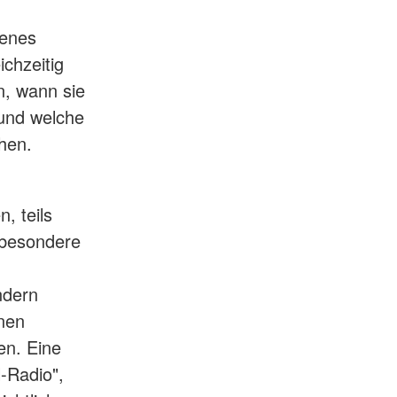
fenes
ichzeitig
n, wann sie
 und welche
hen.
, teils
sbesondere
ndern
rnen
en. Eine
-Radio",