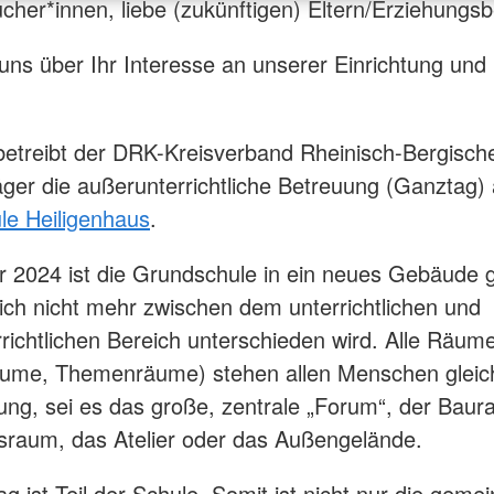
cher*innen, liebe (zukünftigen) Eltern/Erziehungsb
 uns über Ihr Interesse an unserer Einrichtung und
betreibt der DRK-Kreisverband Rheinisch-Bergische
räger die außerunterrichtliche Betreuung (Ganztag)
le Heiligenhaus
.
r 2024 ist die Grundschule in ein neues Gebäude 
ch nicht mehr zwischen dem unterrichtlichen und
richtlichen Bereich unterschieden wird. Alle Räum
äume, Themenräume) stehen allen Menschen glei
ung, sei es das große, zentrale „Forum“, der Baur
raum, das Atelier oder das Außengelände.
g ist Teil der Schule. Somit ist nicht nur die gem