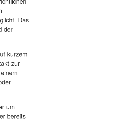
ichtlichen
n
licht. Das
d der
auf kurzem
akt zur
n einem
oder
der um
er bereits