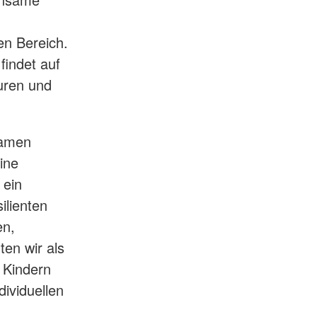
en Bereich.
indet auf
turen und
samen
ine
 ein
ilienten
en,
en wir als
 Kindern
dividuellen