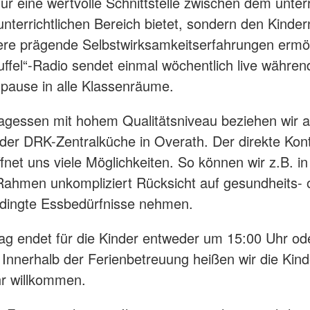
nur eine wertvolle Schnittstelle zwischen dem unterr
nterrichtlichen Bereich bietet, sondern den Kinder
re prägende Selbstwirksamkeitserfahrungen ermög
fel“-Radio sendet einmal wöchentlich live währen
pause in alle Klassenräume.
agessen mit hohem Qualitätsniveau beziehen wir 
er DRK-Zentralküche in Overath. Der direkte Kont
fnet uns viele Möglichkeiten. So können wir z.B. i
ahmen unkompliziert Rücksicht auf gesundheits- 
edingte Essbedürfnisse nehmen.
ag endet für die Kinder entweder um 15:00 Uhr o
 Innerhalb der Ferienbetreuung heißen wir die Kind
r willkommen.