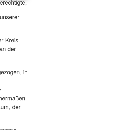
erechtigte,
 unserer
r Kreis
 an der
gezogen, in
e
chermaßen
aum, der
einsame