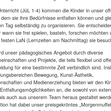
terricht (JüL 1-4) kommen die Kinder in unser of
 dem sie ihre Bedürfnisse entfalten können und gle
ren Tag selbständig zu organisieren. Sie entscheide
 wann sie frei spielen, basteln, forschen möchten
 festen LaN (Lernzeiten am Nachmittag) sie besuc
rd unser pädagogisches Angebot durch diverse
inschaften und Projekte, die teils flexibel und offen
dung für eine bestimmte Zeit verbindlich sind. In
dungsbereichen Bewegung, Kunst-Ästhetik,
nschaften und Medienerziehung bieten wir den Ki
 Entfaltungsmöglichkeiten an, die sowohl von exte
als auch aus unserem Team heraus gestaltet werd
ition hat dabei unser preisgekröntes „Morgenmuffel