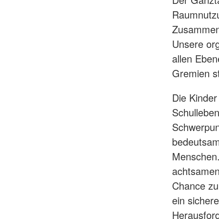
Raumnutzun
Zusammenar
Unsere org
allen Eben
Gremien st
Die Kinder
Schulleben
Schwerpunk
bedeutsame
Menschen. 
achtsamen
Chance zur
ein sicher
Herausford