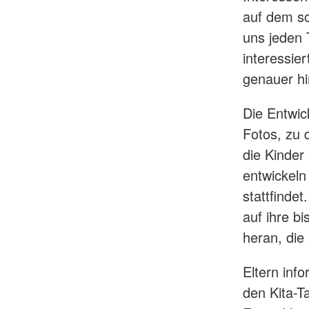
auf dem so
uns jeden T
interessier
genauer h
Die Entwic
Fotos, zu 
die Kinder
entwickeln
stattfindet
auf ihre b
heran, die
Eltern inf
den Kita-T