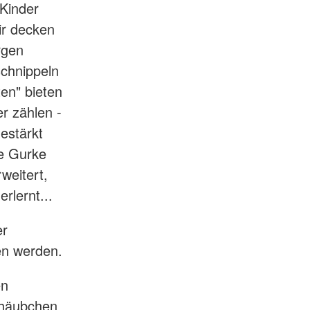
Kinder
Wir decken
rgen
chnippeln
en" bieten
r zählen -
gestärkt
ne Gurke
weitert,
rlernt...
er
en werden.
en
ehäubchen