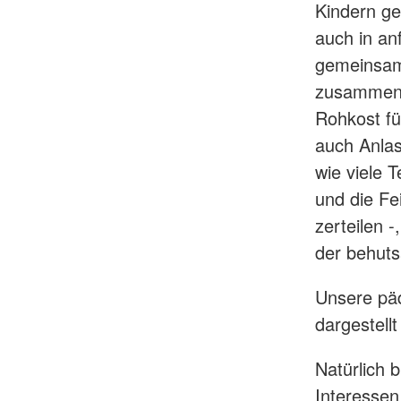
Kindern ge
auch in an
gemeinsam
zusammen 
Rohkost fü
auch Anlas
wie viele 
und die Fe
zerteilen 
der behuts
Unsere päd
dargestell
Natürlich b
Interessen