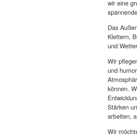
wir eine g
spannende 
Das Außeng
Klettern, 
und Wette
Wir pflege
und humorv
Atmosphäre
können. Wi
Entwicklung
Stärken un
arbeiten, 
Wir möcht