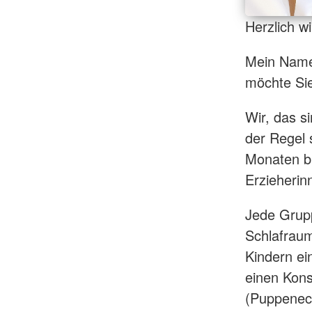
Herzlich w
Mein Name 
möchte Si
Wir, das s
der Regel 
Monaten bi
Erzieherin
Jede Grupp
Schlafrau
Kindern ei
einen Kons
(Puppeneck