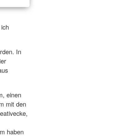
 ich
rden. In
ier
aus
m, einen
m mit den
reativecke,
dem haben