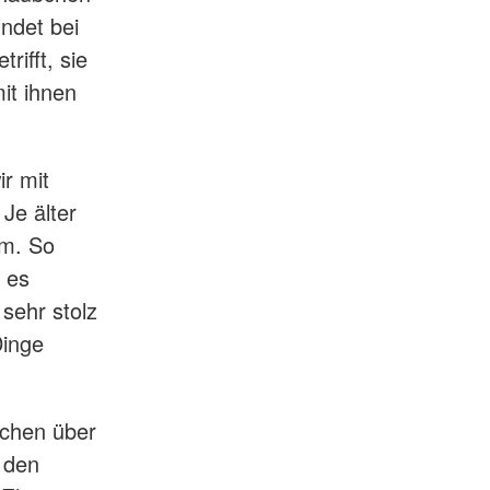
ndet bei
rifft, sie
mit ihnen
r mit
Je älter
am. So
 es
 sehr stolz
Dinge
ächen über
n den