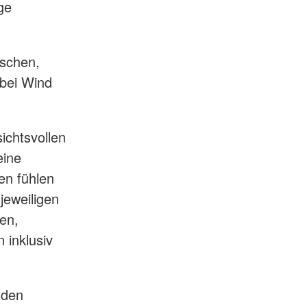
ge
tschen,
 bei Wind
ichtsvollen
eine
en fühlen
jeweiligen
ten,
 inklusiv
 den