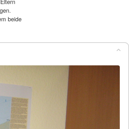
Eltern
gen.
em beide