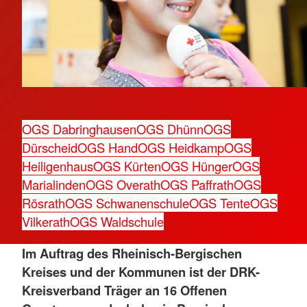
OGS Dabringhausen
OGS Dhünn
OGS
Dürscheid
OGS Hand
OGS Heidkamp
OGS
Heiligenhaus
OGS Kürten
OGS Hünger
OGS
Marialinden
OGS Overath
OGS Paffrath
OGS
Rösrath
OGS Schwanenschule
OGS Tente
OGS
Vilkerath
OGS Waldschule
Im Auftrag des Rheinisch-Bergischen
Kreises und der Kommunen ist der DRK-
Kreisverband Träger an 16 Offenen