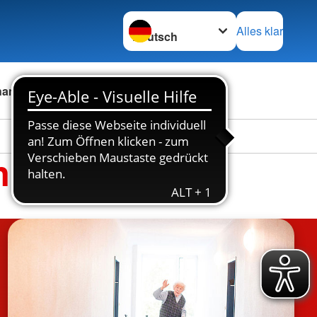
Sprache wechseln zu
Alles klar
namt
Stellenbörse
Kontakt
n