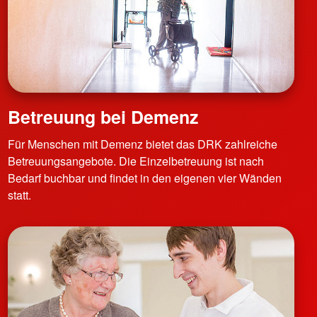
Betreuung bei Demenz
Für Menschen mit Demenz bietet das DRK zahlreiche
Betreuungsangebote. Die Einzelbetreuung ist nach
Bedarf buchbar und findet in den eigenen vier Wänden
statt.