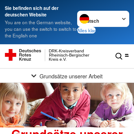
Sie befinden sich auf der
Sprache wechseln zu
deutschen Website
You are on the German website,
you can use the switch to switch to
Alles klar
the English one
DRK-Kreisverband
Rheinisch-Bergischer
Kreis e.V.
Grundsätze unserer Arbeit
Grundsätze unserer