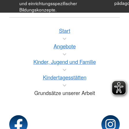
pädagog
und einrichtungsspezifischer
Bildungskonzepte.
Start
Angebote
Kinder, Jugend und Familie
Kindertagesstätten
Grundsätze unserer Arbeit