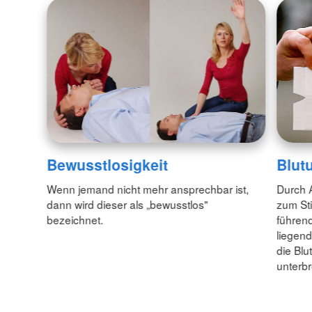
Bewusstlosigkeit
Blut
Wenn jemand nicht mehr ansprechbar ist,
Durch 
dann wird dieser als „bewusstlos"
zum Sti
bezeichnet.
führend
liegend
die Blu
unterb