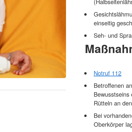
(Halbseitenlä
Gesichtslähm
einseitig ges
Seh- und Spr
Maßnah
Notruf 112
Betroffenen a
Bewusstseins 
Rütteln an den
Bei vorhande
Oberkörper la