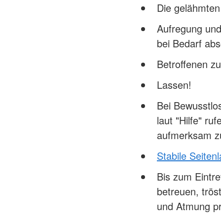
Die gelähmten
Aufregung und
bei Bedarf ab
Betroffenen z
Lassen!
Bei Bewusstlo
laut "Hilfe" r
aufmerksam z
Stabile Seiten
Bis zum Eintre
betreuen, trö
und Atmung p