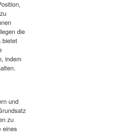
osition,
 zu
innen
llegen die
 bietet
e
n, indem
alten.
ern und
 Grundsatz
en zu
e eines