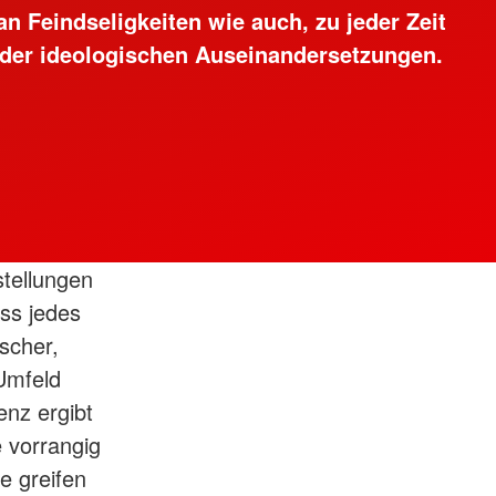
Feindseligkeiten wie auch, zu jeder Zeit
 oder ideologischen Auseinandersetzungen.
stellungen
ass jedes
ischer,
 Umfeld
enz ergibt
e vorrangig
e greifen