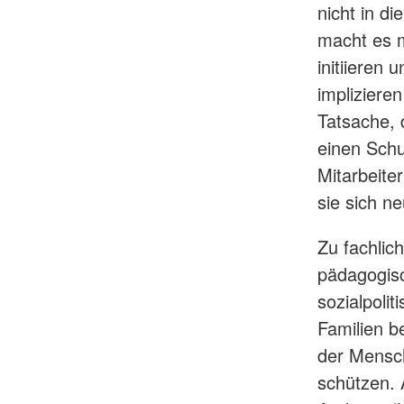
nicht in di
macht es m
initiieren 
impliziere
Tatsache, 
einen Schu
Mitarbeite
sie sich n
Zu fachlic
pädagogisc
sozialpoli
Familien b
der Mensch
schützen. 