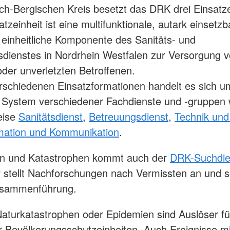
ch-Bergischen Kreis besetzt das DRK drei Einsatze
tzeinheit ist eine multifunktionale, autark einsetz
 einheitliche Komponente des Sanitäts- und
dienstes in Nordrhein Westfalen zur Versorgung 
oder unverletzten Betroffenen.
rschiedenen Einsatzformationen handelt es sich u
 System verschiedener Fachdienste und -gruppen 
eise
Sanitätsdienst
,
Betreuungsdienst
,
Technik und
mation und Kommunikation
.
len und Katastrophen kommt auch der
DRK-Suchdi
r stellt Nachforschungen nach Vermissten an und so
usammenführung.
Naturkatastrophen oder Epidemien sind Auslöser fü
r Bevölkerungsschutzeinheiten. Auch Ereignisse mi