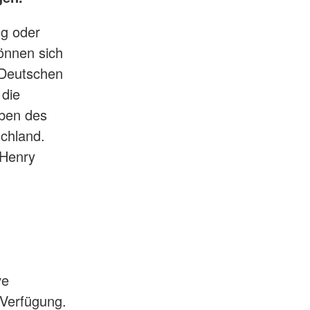
g oder
önnen sich
 Deutschen
 die
aben des
schland.
 Henry
ve
 Verfügung.