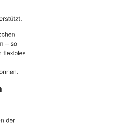
rstützt.
tschen
n – so
 flexibles
können.
n
en der