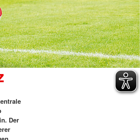
z
zentrale
b
in. Der
erer
gen.