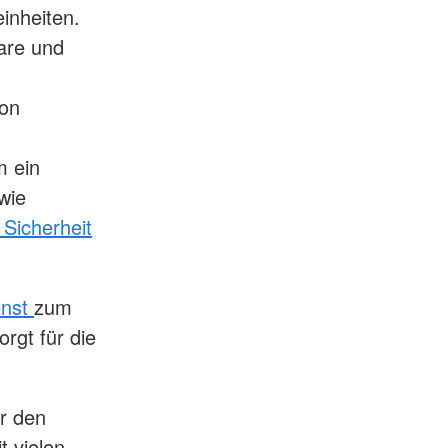
inheiten.
bare und
von
m ein
wie
 Sicherheit
enst
zum
rgt für die
r den
t vielen