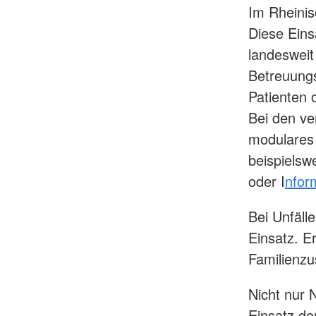
Im Rheinis
Diese Einsa
landesweit
Betreuungs
Patienten 
Bei den ve
modulares
beispielsw
oder I
nfor
Bei Unfäl
Einsatz. E
Familienz
Nicht nur 
Einsatz de