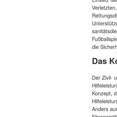
Verletzten
Rettungsdi
Unterstütz
sanitätsdi
Fußballspi
die Sicher
Das K
Der Zivil-
Hilfeleist
Konzept, d
Hilfeleist
Anders au
Ehrenamtl