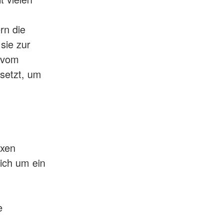
rn die
sie zur
– vom
esetzt, um
exen
ich um ein
e