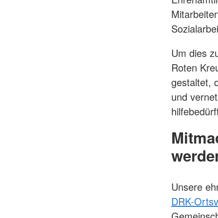
Mitarbeite
Sozialarbe
Um dies zu
Roten Kre
gestaltet, 
und vernetz
hilfebedür
Mitma
werde
Unsere ehr
DRK-Ortsv
Gemeinsch