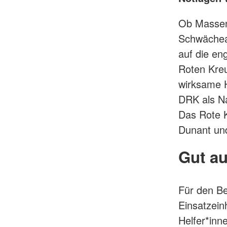
Ob Massen
Schwächea
auf die en
Roten Kreu
wirksame H
DRK als Na
Das Rote K
Dunant und
Gut au
Für den Be
Einsatzein
Helfer*inn