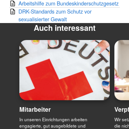
Arbeitshilfe zum Bundeskinderschutzgesetz
DRK-Standards zum Schutz vor
sexualisierter Gewalt
Auch interessant
Mitarbeiter
Verp
In unseren Einrichtungen arbeiten
Wir set
engagierte, gut ausgebildete und
die nic