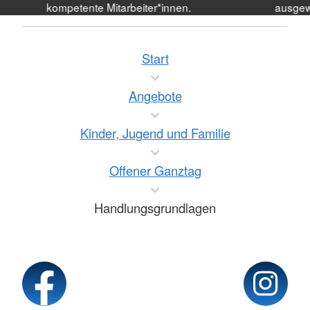
kompetente Mitarbeiter*innen.
ausgew
Start
Angebote
Kinder, Jugend und Familie
Offener Ganztag
Handlungsgrundlagen