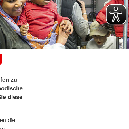
g
lfen zu
modische
ie diese
en die
im