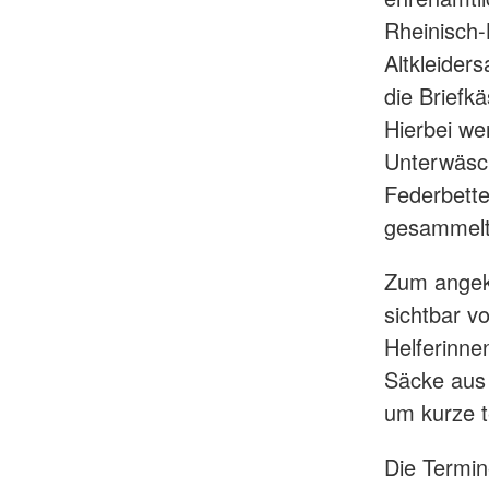
Rheinisch-
Altkleider
die Briefkä
Hierbei we
Unterwäsch
Federbette
gesammelt
Zum angekü
sichtbar v
Helferinne
Säcke aus 
um kurze t
Die Termin