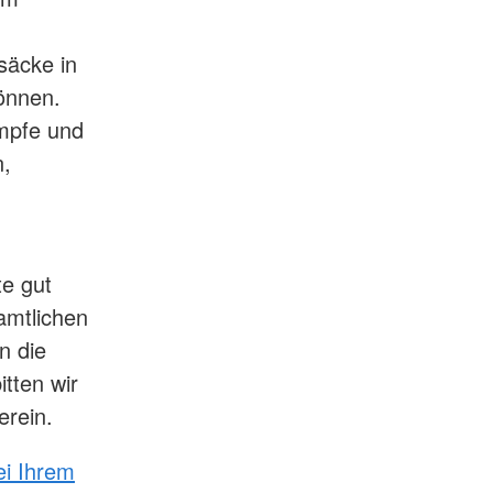
säcke in
können.
mpfe und
n,
te gut
amtlichen
n die
tten wir
erein.
ei Ihrem