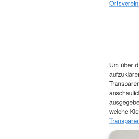
Ortsverein
Um über di
aufzukläre
Transparenz
anschaulic
ausgegeben
welche Kle
Transparenz