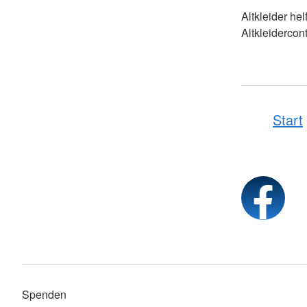
Altkleider he
Altkleidercont
Start
Spenden