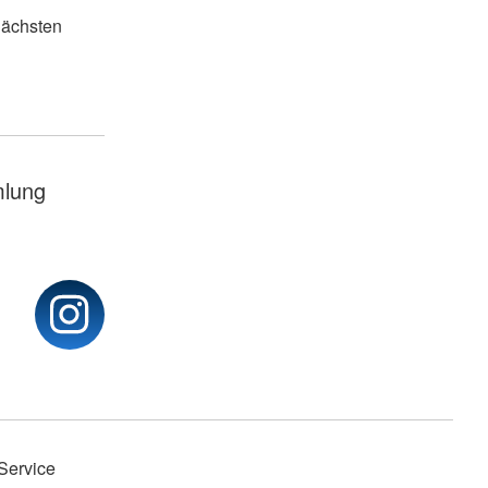
 nächsten
lung
Service