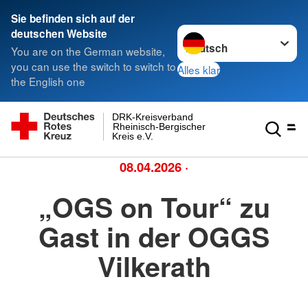
Sie befinden sich auf der
Sprache wechseln zu
deutschen Website
You are on the German website,
you can use the switch to switch to
Alles klar
the English one
DRK-Kreisverband
Rheinisch-Bergischer
Kreis e.V.
08.04.2026
·
„OGS on Tour“ zu
Gast in der OGGS
Vilkerath