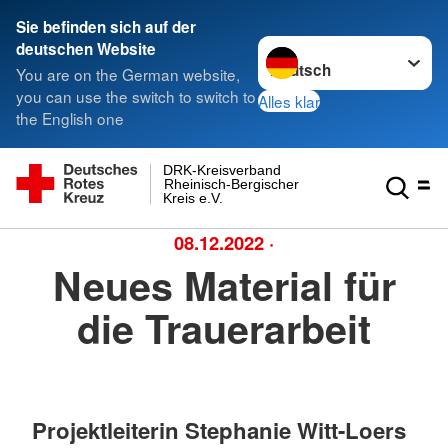
Sie befinden sich auf der
Sprache wechseln zu
deutschen Website
You are on the German website,
you can use the switch to switch to
Alles klar
the English one
DRK-Kreisverband
Rheinisch-Bergischer
Kreis e.V.
08.12.2022
·
Neues Material für
die Trauerarbeit
Projektleiterin Stephanie Witt-Loers