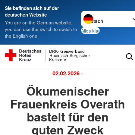
Sie befinden sich auf der
Sprache wechseln zu
deutschen Website
You are on the German website,
you can use the switch to switch to
Alles klar
the English one
DRK-Kreisverband
Rheinisch-Bergischer
Kreis e.V.
02.02.2026
·
Ökumenischer
Frauenkreis Overath
bastelt für den
guten Zweck