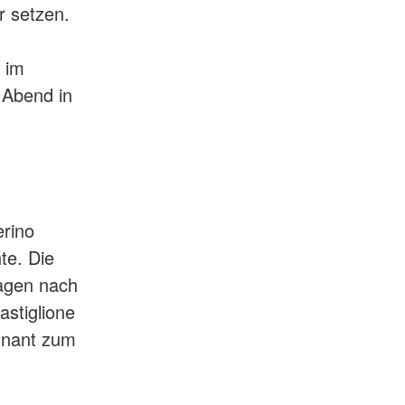
r setzen.
 im
 Abend in
erino
te. Die
Tagen nach
astiglione
Dunant zum