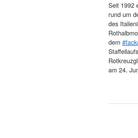
Seit 1992 
rund um de
des Italie
Rothalbmon
dem
#fack
Staffellau
Rotkreuzgl
am 24. Juni