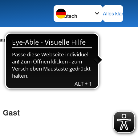
Sprache wechseln zu
Alles klar
namt
Stellenbörse
Kontakt
u Gast