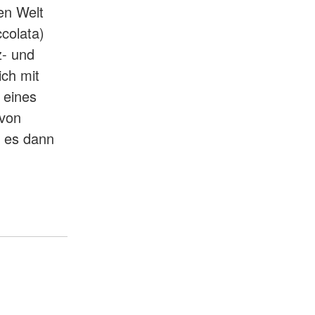
en Welt
ccolata)
z- und
ch mit
 eines
 von
s es dann