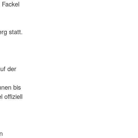
 Fackel
rg statt.
uf der
nnen bis
offiziell
n