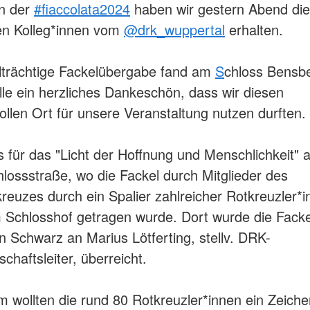
n der
#fiaccolata2024
haben wir gestern Abend die
en Kolleg*innen vom
@drk_wuppertal
erhalten.
lträchtige Fackelübergabe fand am
S
chloss Bensbe
lle ein herzliches Dankeschön, dass wir diesen
ollen Ort für unsere Veranstaltung nutzen durften.
s für das "Licht der Hoffnung und Menschlichkeit" a
lossstraße, wo die Fackel durch Mitglieder des
reuzes durch ein Spalier zahlreicher Rotkreuzler*i
 Schlosshof getragen wurde. Dort wurde die Fackel 
 Schwarz an Marius Lötferting, stellv. DRK-
schaftsleiter, überreicht.
wollten die rund 80 Rotkreuzler*innen ein Zeiche