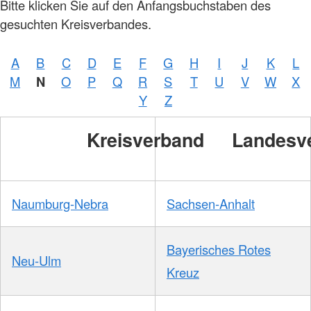
Bitte klicken Sie auf den Anfangsbuchstaben des
gesuchten Kreisverbandes.
A
B
C
D
E
F
G
H
I
J
K
L
M
N
O
P
Q
R
S
T
U
V
W
X
Y
Z
Kreisverband
Landesv
Naumburg-Nebra
Sachsen-Anhalt
Bayerisches Rotes
Neu-Ulm
Kreuz