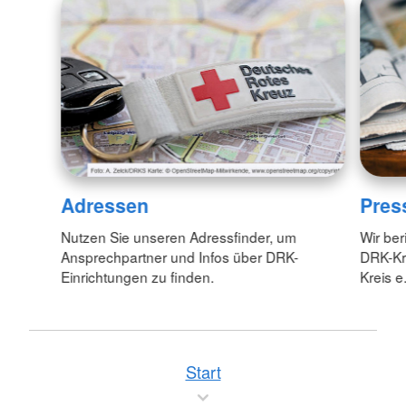
Adressen
Pres
Nutzen Sie unseren Adressfinder, um
Wir ber
Ansprechpartner und Infos über DRK-
DRK-Kr
Einrichtungen zu finden.
Kreis e.
Start