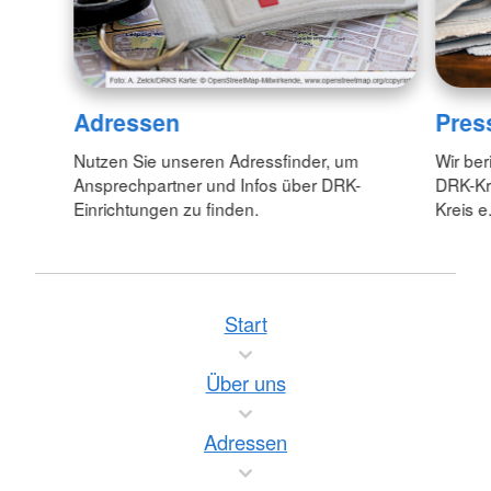
Adressen
Pres
Nutzen Sie unseren Adressfinder, um
Wir ber
Ansprechpartner und Infos über DRK-
DRK-Kr
Einrichtungen zu finden.
Kreis e.
Start
Über uns
Adressen