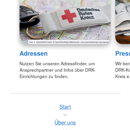
Adressen
Pres
Nutzen Sie unseren Adressfinder, um
Wir ber
Ansprechpartner und Infos über DRK-
DRK-Kr
Einrichtungen zu finden.
Kreis e.
Start
Über uns