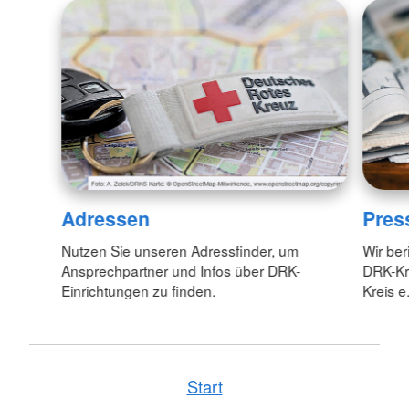
Adressen
Pres
Nutzen Sie unseren Adressfinder, um
Wir ber
Ansprechpartner und Infos über DRK-
DRK-Kr
Einrichtungen zu finden.
Kreis e.
Start