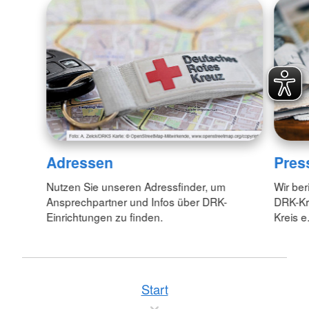
Adressen
Pres
Nutzen Sie unseren Adressfinder, um
Wir ber
Ansprechpartner und Infos über DRK-
DRK-Kr
Einrichtungen zu finden.
Kreis e.
Start