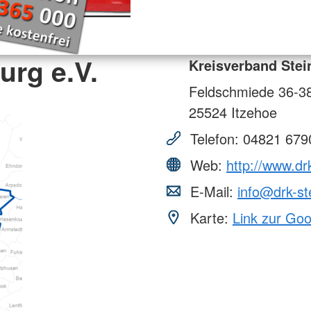
urg e.V.
Kreisverband Stei
Feldschmiede 36-3
25524
Itzehoe
Telefon:
04821 679
Web:
http://www.dr
E-Mail:
info@drk-st
Karte:
Link zur Go