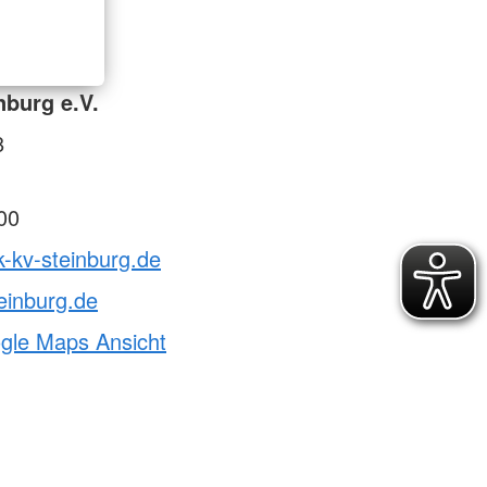
nburg e.V.
8
00
k-kv-steinburg.de
einburg.de
ogle Maps Ansicht