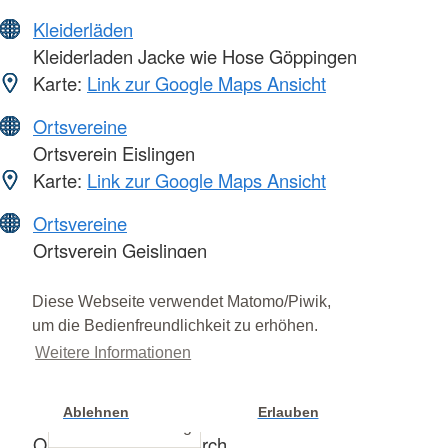
Kleiderläden
Kleiderladen Jacke wie Hose Göppingen
Karte:
Link zur Google Maps Ansicht
Ortsvereine
Ortsverein Eislingen
Karte:
Link zur Google Maps Ansicht
Ortsvereine
Ortsverein Geislingen
Karte:
Link zur Google Maps Ansicht
Diese Webseite verwendet Matomo/Piwik,
Ortsvereine
um die Bedienfreundlichkeit zu erhöhen.
Ortsverein Göppingen-Schurwald
Weitere Informationen
Karte:
Link zur Google Maps Ansicht
Ablehnen
Erlauben
Ortsvereine
Cookie Einstellung
Ortsverein Böhmenkirch