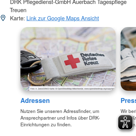
DRK Pflegedienst-GmbH Auerbach Tagespflege
Treuen
Karte:
Link zur Google Maps Ansicht
Adressen
Pres
Nutzen Sie unseren Adressfinder, um
Wir ber
Ansprechpartner und Infos über DRK-
DRK-Kr
Einrichtungen zu finden.
Kreis e.